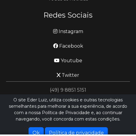
Redes Sociais
Instagram
Facebook
Youtube
Twitter
(49) 9 8851 5151
O site Eder Luiz, utiliza cookies e outras tecnologias
semelhantes para melhorar a sua experiência, de acordo
jornalismo@ederluiz.com.vc
com a nossa Política de Privacidade e, ao continuar
navegando, você concorda com estas condições.
Desenvolvido por
LN SISTEMAS
Hospedado por
HEXIO CLOUD
Ok
Política de privacidade