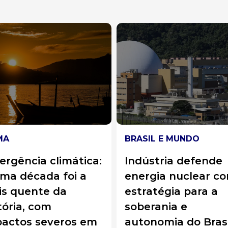
SIL E MUNDO
SAÚDE
ústria defende
Brasileiros são
rgia nuclear como
premiados por
ratégia para a
avanços contra o
erania e
Alzheimer
onomia do Brasil
Cientistas brasileiros ga