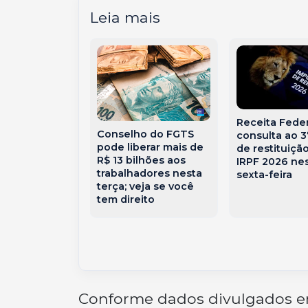
Leia mais
Receita Feder
Conselho do FGTS
consulta ao 3
pode liberar mais de
de restituiçã
R$ 13 bilhões aos
IRPF 2026 ne
trabalhadores nesta
sexta-feira
 – No Tempo
terça; veja se você
cotecas –
tem direito
eve e Solto
Conforme dados divulgados em