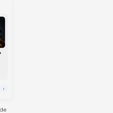
Comunidade de Duas
Casas recebeu a 23ª
a
Festa do Colono de
Joaçaba
Crônica – No Tempo
das Discotecas –
Livre, Leve e Solto
 de