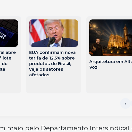
EUA confirmam nova
al abre
tarifa de 12,5% sobre
º lote
Arquitetura em Alt
produtos do Brasil;
o do
Voz
veja os setores
sta
afetados
 maio pelo Departamento Intersindical