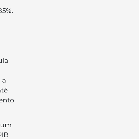
85%.
a
ula
 a
até
ento
á um
PIB