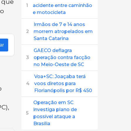
o que
1
acidente entre caminhão
 o
e motocicleta
Irmãos de 7 e 14 anos
2
morrem atropelados em
Santa Catarina
ar
GAECO deflagra
3
operação contra facção
no Meio-Oeste de SC
Voa+SC: Joaçaba terá
4
voos diretos para
o
Florianópolis por R$ 450
Operação em SC
C),
investiga plano de
5
possível ataque a
Brasília