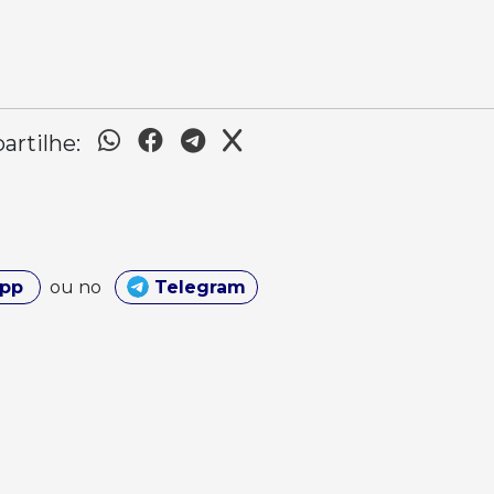
rtilhe:
App
ou no
Telegram