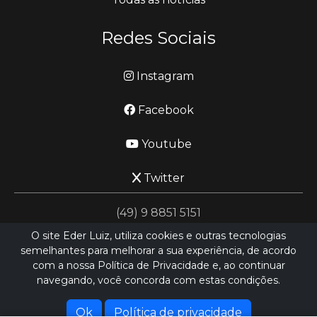
Redes Sociais
Instagram
Facebook
Youtube
Twitter
(49) 9 8851 5151
O site Eder Luiz, utiliza cookies e outras tecnologias
semelhantes para melhorar a sua experiência, de acordo
jornalismo@ederluiz.com.vc
com a nossa Política de Privacidade e, ao continuar
navegando, você concorda com estas condições.
Desenvolvido por
LN SISTEMAS
Hospedado por
HEXIO CLOUD
Ok
Política de privacidade