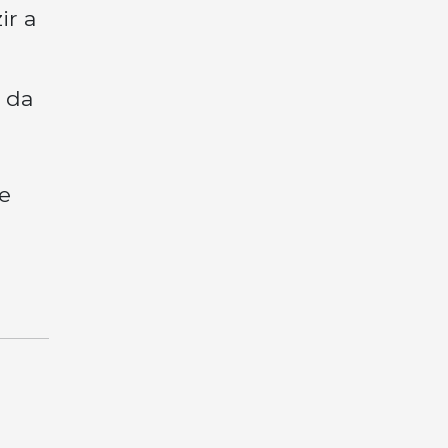
ir a
 da
e