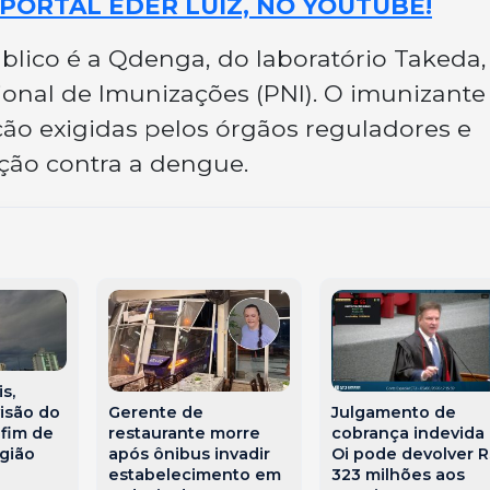
PORTAL EDER LUIZ, NO YOUTUBE!
úblico é a Qdenga, do laboratório Takeda,
onal de Imunizações (PNI). O imunizante
ção exigidas pelos órgãos reguladores e
ação contra a dengue.
s,
Gerente de
Julgamento de
visão do
restaurante morre
cobrança indevida
 fim de
após ônibus invadir
Oi pode devolver R
gião
estabelecimento em
323 milhões aos