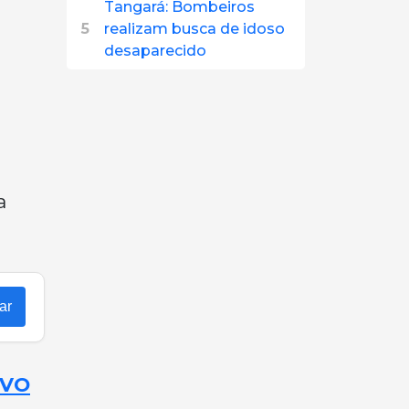
Tangará: Bombeiros
5
realizam busca de idoso
desaparecido
a
ar
OVO