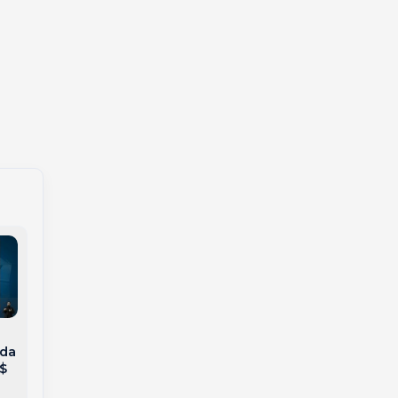
Defesa Civil alerta:
Mega-Sena acumula
 da
Risco de granizo,
em R$ 150 milhões e
$
alagamentos e
quatro apostas de