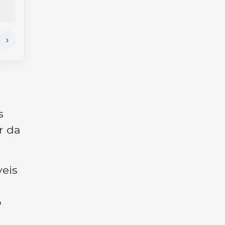
destelhamentos na
Santa Catarina
região
faturam na quina
s
r da
veis
o