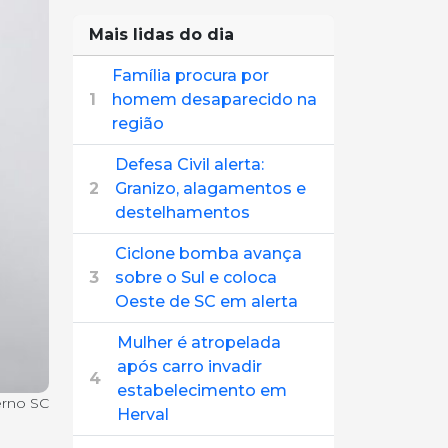
Mais lidas do dia
Família procura por
1
homem desaparecido na
região
Defesa Civil alerta:
2
Granizo, alagamentos e
destelhamentos
Ciclone bomba avança
3
sobre o Sul e coloca
Oeste de SC em alerta
Mulher é atropelada
após carro invadir
4
estabelecimento em
erno SC
Herval