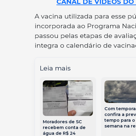
CANAL DE VÍDEOS DO 
A vacina utilizada para esse p
incorporada ao Programa Naci
passou pelas etapas de avalia
integra o calendário de vacin
Leia mais
Com temporai
confira a pre
ena acumula
tempo para o
Moradores de SC
50 milhões e
semana na re
recebem conta de
apostas de
água de R$ 24