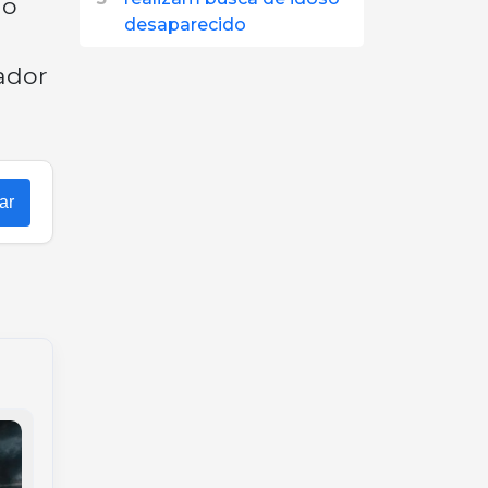
do
desaparecido
ador
ar