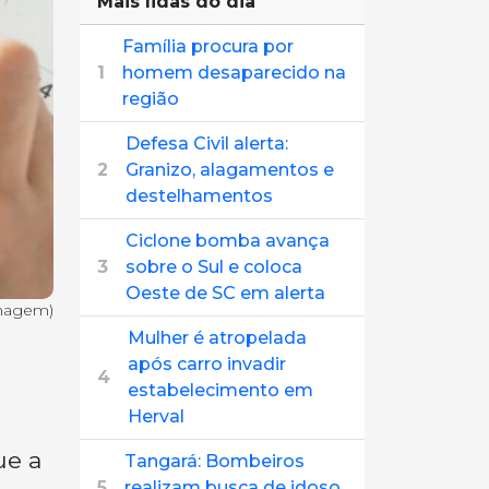
Mais lidas do dia
Família procura por
1
homem desaparecido na
região
Defesa Civil alerta:
2
Granizo, alagamentos e
destelhamentos
Ciclone bomba avança
3
sobre o Sul e coloca
Oeste de SC em alerta
imagem)
Mulher é atropelada
após carro invadir
4
estabelecimento em
Herval
ue a
Tangará: Bombeiros
5
realizam busca de idoso