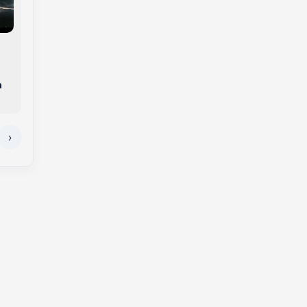
Mega-Sena acumula
Idoso gravemente
em R$ 150 milhões e
ferido em acidente
quatro apostas de
na BR-282 morre no
a
Santa Catarina
hospital
faturam na quina