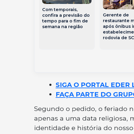
Com temporais,
Gerente de
confira a previsão do
restaurante 
tempo para o fim de
ravemente
após ônibus i
semana na região
em acidente
estabelecim
82 morre no
rodovia de S
SIGA O PORTAL EDER 
FAÇA PARTE DO GRUP
Segundo o pedido, o feriado n
apenas a uma data religiosa, 
identidade e história do nosso