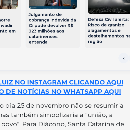
Julgamento de
Defesa Civil alerta:
cobrança indevida da
morre
Risco de granizo,
Oi pode devolver R$
nvadir
alagamentos e
323 milhões aos
ento em
destelhamentos n
catarinenses;
C
região
entenda
LUIZ NO INSTAGRAM CLICANDO AQUI
O DE NOTÍCIAS NO WHATSAPP AQUI
o dia 25 de novembro não se resumiria
mas também simbolizaria a “união, a
 povo”. Para Diácono, Santa Catarina de