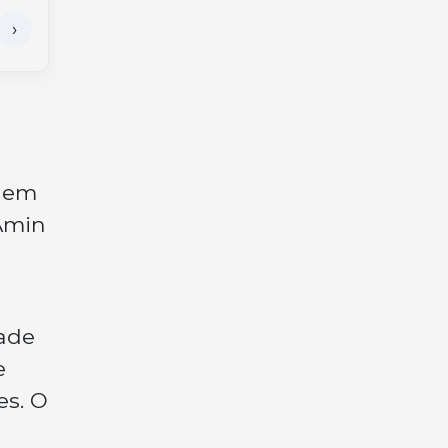
o em
 Amin
ade
e
es. O