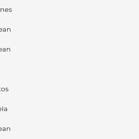
unes
Gean
ean
tos
ela
ean