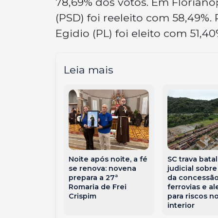
78,69% dos votos. Em Florianó
(PSD) foi reeleito com 58,49%
Egidio (PL) foi eleito com 51,4
Leia mais
dade de Duas
ecebeu a 23ª
Noite após noite, a fé
SC trava bata
o Colono de
se renova: novena
judicial sobre
a
prepara a 27ª
da concessã
Romaria de Frei
ferrovias e al
Crispim
para riscos n
interior