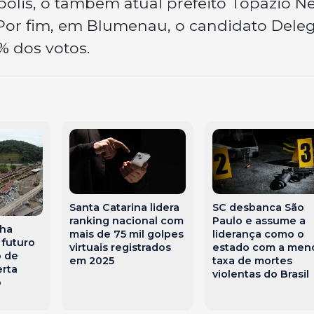
polis, o também atual prefeito Topázio N
. Por fim, em Blumenau, o candidato Dele
0% dos votos.
Santa Catarina lidera
SC desbanca São
ranking nacional com
Paulo e assume a
lha
mais de 75 mil golpes
liderança como o
 futuro
virtuais registrados
estado com a men
o de
em 2025
taxa de mortes
erta
violentas do Brasil
o