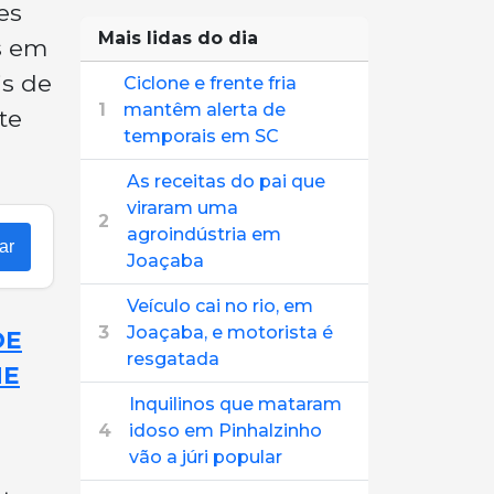
es
Mais lidas do dia
s em
is de
Ciclone e frente fria
1
mantêm alerta de
te
temporais em SC
As receitas do pai que
viraram uma
2
agroindústria em
ar
Joaçaba
Veículo cai no rio, em
3
Joaçaba, e motorista é
DE
resgatada
HE
Inquilinos que mataram
4
idoso em Pinhalzinho
vão a júri popular