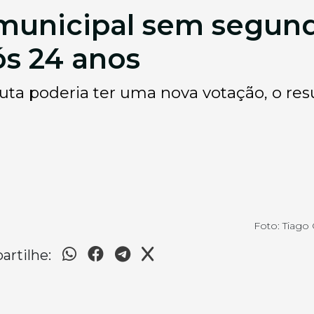
municipal sem segund
ós 24 anos
ta poderia ter uma nova votação, o resul
Foto: Tiago 
rtilhe: