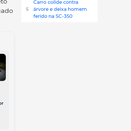
eto
Carro colide contra
5
árvore e deixa homem
gado
ferido na SC-350
Comunidade de Duas
Casas recebeu a 23ª
Arquitetura em Alta
Festa do Colono de
Voz
or
Joaçaba