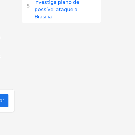
investiga plano de
5
possível ataque a
Brasília
a
s
s
ar