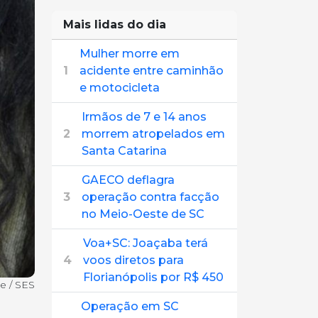
Mais lidas do dia
Mulher morre em
1
acidente entre caminhão
e motocicleta
Irmãos de 7 e 14 anos
2
morrem atropelados em
Santa Catarina
GAECO deflagra
3
operação contra facção
no Meio-Oeste de SC
Voa+SC: Joaçaba terá
4
voos diretos para
Florianópolis por R$ 450
e / SES
Operação em SC