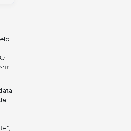
elo
 O
rir
data
de
te”,