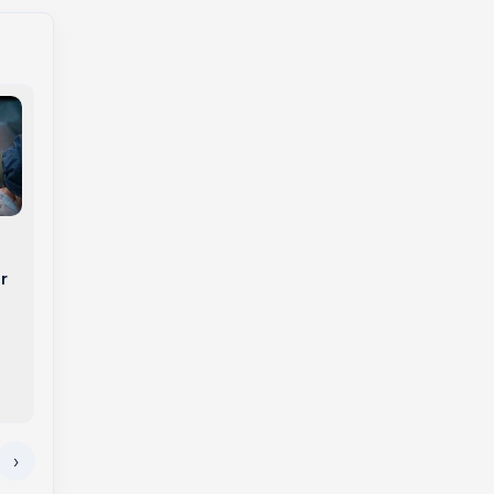
Justiça nega
Caneta
fornecimento de
emagrecedora no
medicamento
SUS: projeto-piloto
r
milionário a menino
com 250 pacientes
com câncer raro em
avalia tratamento
Campos Novos
gratuito