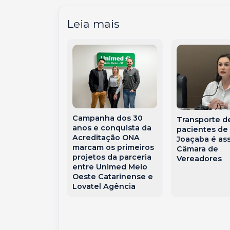
Leia mais
cedora no
Campanha dos 30
Transporte d
jeto-piloto
anos e conquista da
pacientes de
 pacientes
Acreditação ONA
Joaçaba é as
tratamento
marcam os primeiros
Câmara de
projetos da parceria
Vereadores
entre Unimed Meio
Oeste Catarinense e
Lovatel Agência