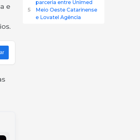
parceria entre Unimed
a e
5
Meio Oeste Catarinense
e Lovatel Agência
os.
ar
as