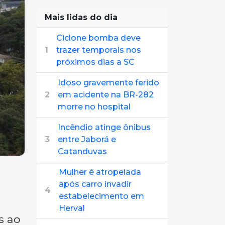
Mais lidas do dia
Ciclone bomba deve
1
trazer temporais nos
próximos dias a SC
Idoso gravemente ferido
2
em acidente na BR-282
morre no hospital
Incêndio atinge ônibus
3
entre Jaborá e
Catanduvas
Mulher é atropelada
após carro invadir
4
estabelecimento em
Herval
s ao