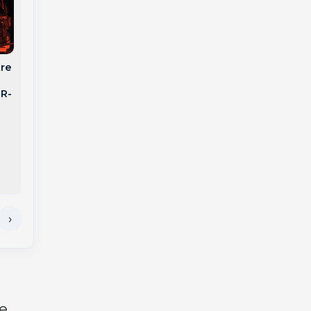
tre
Tiro de Guerra de
Campanha dos 30
Joaçaba realiza
R-
anos e conquista da
“Campo da Boina” e
Acreditação ONA
intensifica formação
marcam os primeiros
de atiradores
projetos da parceria
entre Unimed Meio
Oeste Catarinense e
Lovatel Agência
e