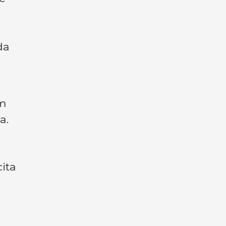
da
em
a.
ita