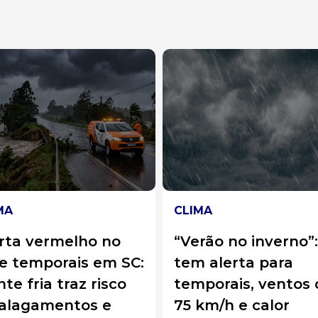
MA
CLIMA
rão no inverno”: SC
Vendaval destrói
 alerta para
salão da comunid
porais, ventos de
de Marmeleiro, no
km/h e calor
interior de Anita