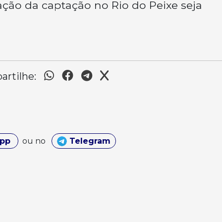
ação da captação no Rio do Peixe seja
rtilhe:
App
ou no
Telegram