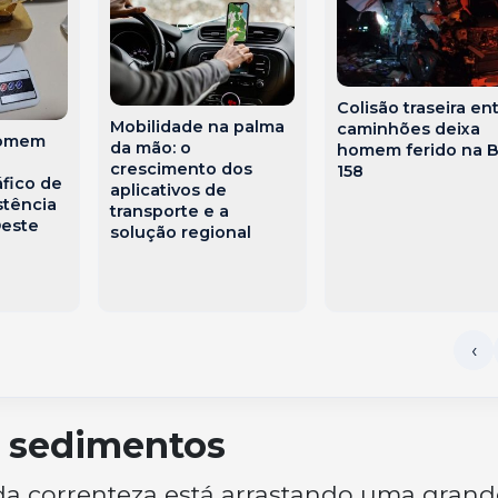
Colisão traseira en
Mobilidade na palma
caminhões deixa
homem
da mão: o
homem ferido na B
crescimento dos
158
áfico de
aplicativos de
stência
transporte e a
Oeste
solução regional
e sedimentos
da correnteza está arrastando uma grand