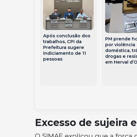
Após conclusão dos
ha dos 30
PM prende 
trabalhos, CPI da
conquista da
por violência
Prefeitura sugere
ação ONA
doméstica, tr
indiciamento de 11
os primeiros
drogas e resi
pessoas
 da parceria
em Herval d’
nimed Meio
atarinense e
 Agência
Excesso de sujeira 
O SIMAE explicou que a força 