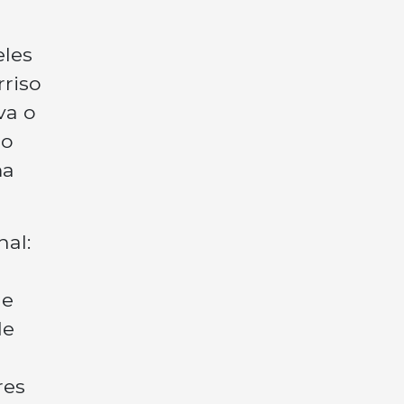
les
rriso
va o
no
ma
al:
de
de
res