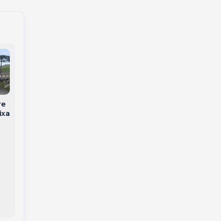
Raiva avança em
re
Pedágio ‘free flow’:
animais de produção:
ixa
como vai funcionar a
Santa Catarina já
cobrança sem
soma 27 focos da
cancelas em Joaçaba
doença em 2026
e no Oeste de SC