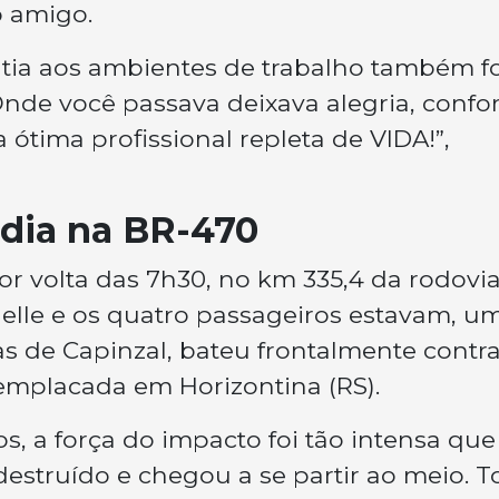
o amigo.
tia aos ambientes de trabalho também fo
 Onde você passava deixava alegria, confo
a ótima profissional repleta de VIDA!”
,
édia na BR-470
or volta das 7h30, no km 335,4 da rodovi
helle e os quatro passageiros estavam, u
 de Capinzal, bateu frontalmente contr
emplacada em Horizontina (RS).
 a força do impacto foi tão intensa que
struído e chegou a se partir ao meio. T