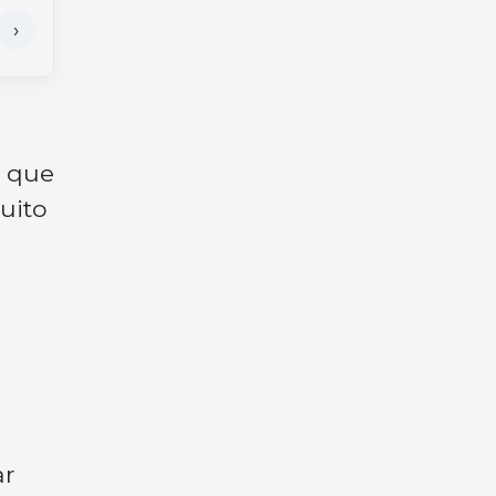
r que
uito
ar