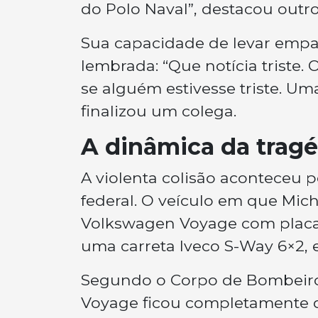
do Polo Naval”
, destacou outr
Sua capacidade de levar empa
lembrada:
“Que notícia triste.
se alguém estivesse triste. Um
finalizou um colega.
A dinâmica da trag
A violenta colisão aconteceu p
federal. O veículo em que Mic
Volkswagen Voyage com placas
uma carreta Iveco S-Way 6×2, 
Segundo o Corpo de Bombeiros,
Voyage ficou completamente de