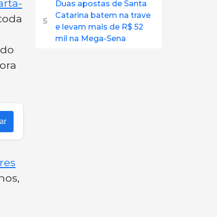
arta-
Duas apostas de Santa
Catarina batem na trave
toda
5
e levam mais de R$ 52
mil na Mega-Sena
ndo
tora
ar
res
nos,