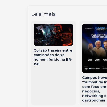
Leia mais
Colisão traseira entre
‘free flow’:
caminhões deixa
i funcionar a
homem ferido na BR-
ça sem
158
s em Joaçaba
ste de SC
Campos Novo
“Summit de I
com foco em
negócios,
networking e
gastronomia