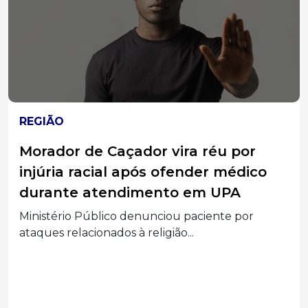
REGIÃO
Carreta com placas de Irani é
destruída por incêndio na SC-120 em
Lebon Régis
Carga de papelão e embalagens alimentou as
chamas, e...