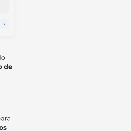
Lovatel Agência
do
o de
para
os