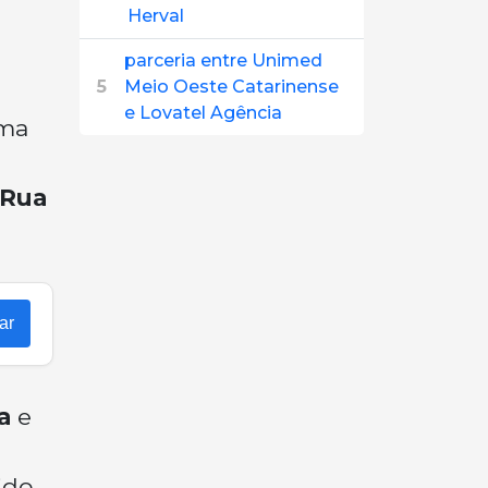
Herval
parceria entre Unimed
5
Meio Oeste Catarinense
e Lovatel Agência
uma
 Rua
ar
a
e
ido