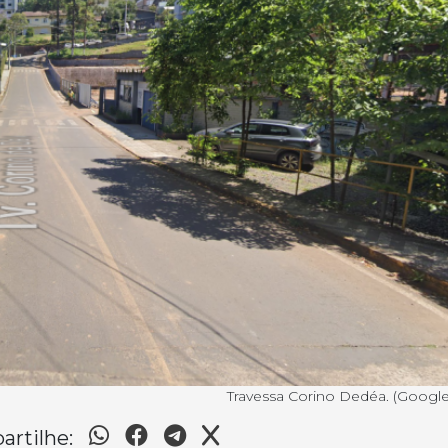
Travessa Corino Dedéa. (Googl
rtilhe: