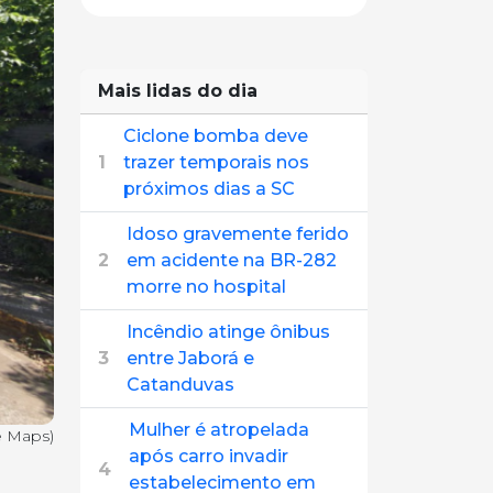
Mais lidas do dia
Ciclone bomba deve
1
trazer temporais nos
próximos dias a SC
Idoso gravemente ferido
2
em acidente na BR-282
morre no hospital
Incêndio atinge ônibus
3
entre Jaborá e
Catanduvas
Mulher é atropelada
e Maps)
após carro invadir
4
estabelecimento em