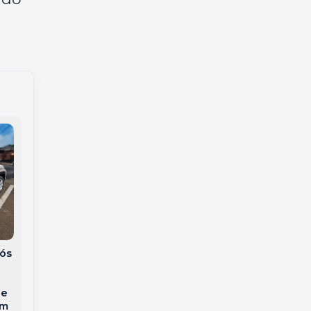
Tiro de Guerra de
Campanha dos 30
Joaçaba realiza
anos e conquista da
“Campo da Boina” e
Acreditação ONA
intensifica formação
ós
marcam os primeiros
de atiradores
projetos da parceria
entre Unimed Meio
 e
Oeste Catarinense e
em