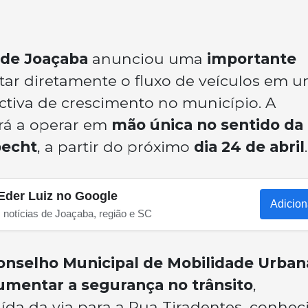
 de Joaçaba
anunciou uma
importante
tar diretamente o fluxo de veículos em 
tiva de crescimento no município. A
rá a operar em
mão única no sentido da
pecht
, a partir do próximo
dia 24 de abril
.
Eder Luiz no Google
Adicion
s notícias de Joaçaba, região e SC
onselho Municipal de Mobilidade Urban
umentar a segurança no trânsito
,
ída da via para a Rua Tiradentes, conhec