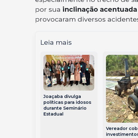
por sua
inclinação acentuada
provocaram diversos acidentes
Leia mais
Joaçaba divulga
ha dos 30
políticas para idosos
conquista da
durante Seminário
ação ONA
Estadual
os primeiros
 da parceria
nimed Meio
Vereador cob
atarinense e
investimento