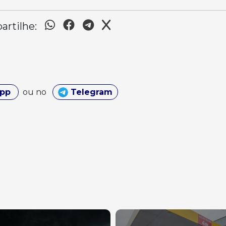
rtilhe:
App
ou no
Telegram