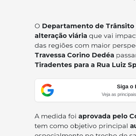
O
Departamento de Trânsito
alteração viária
que vai impac
das regiões com maior perspec
Travessa Corino Dedéa
passa
Tiradentes para a Rua Luiz S
Siga o 
Veja as principai
A medida foi
aprovada pelo C
tem como objetivo principal
a
especialmente no trecho de sa