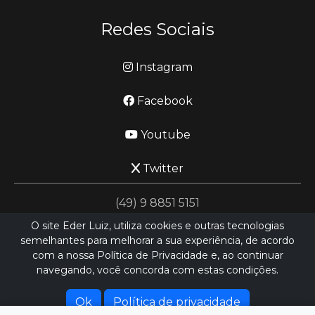
Redes Sociais
Instagram
Facebook
Youtube
Twitter
(49) 9 8851 5151
O site Eder Luiz, utiliza cookies e outras tecnologias
semelhantes para melhorar a sua experiência, de acordo
jornalismo@ederluiz.com.vc
com a nossa Política de Privacidade e, ao continuar
navegando, você concorda com estas condições.
Desenvolvido por
LN SISTEMAS
Hospedado por
HEXIO CLOUD
Ok
Política de privacidade