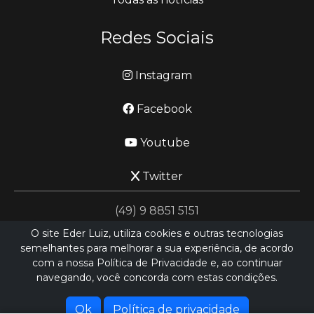
Redes Sociais
Instagram
Facebook
Youtube
Twitter
(49) 9 8851 5151
O site Eder Luiz, utiliza cookies e outras tecnologias
semelhantes para melhorar a sua experiência, de acordo
jornalismo@ederluiz.com.vc
com a nossa Política de Privacidade e, ao continuar
navegando, você concorda com estas condições.
Desenvolvido por
LN SISTEMAS
Hospedado por
HEXIO CLOUD
Ok
Política de privacidade