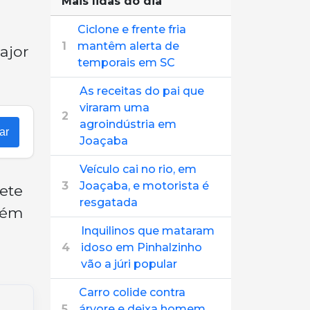
Mais lidas do dia
Ciclone e frente fria
1
mantêm alerta de
ajor
temporais em SC
As receitas do pai que
viraram uma
2
agroindústria em
ar
Joaçaba
Veículo cai no rio, em
3
Joaçaba, e motorista é
sete
resgatada
bém
Inquilinos que mataram
4
idoso em Pinhalzinho
vão a júri popular
Carro colide contra
5
árvore e deixa homem