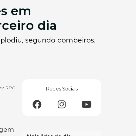
es em
ceiro dia
explodiu, segundo bombeiros.
ão/ RPC
Redes Sociais
agem