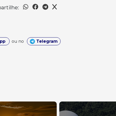
rtilhe:
App
ou no
Telegram