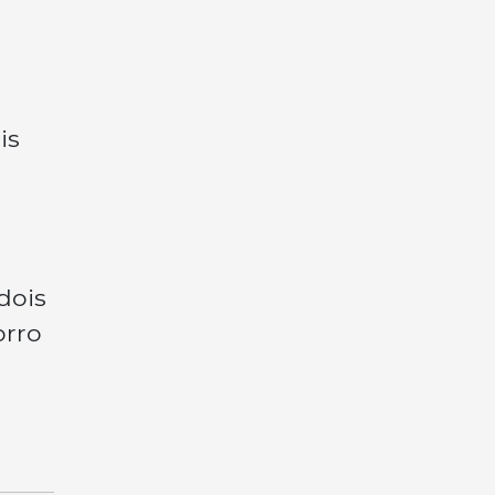
is
dois
orro