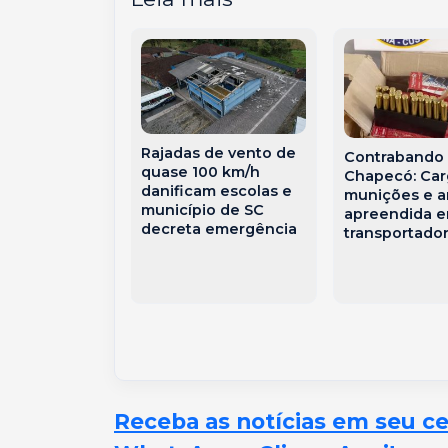
Rajadas de vento de
Contrabando
quase 100 km/h
Chapecó: Car
danificam escolas e
munições e a
município de SC
apreendida 
é preso após
decreta emergência
transportado
r e ameaçar
heira com
 Oeste de SC
Receba as notícias em seu c