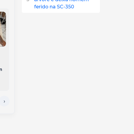
ferido na SC-350
Polícia Civil encontra
idoso morto e
Homem é preso após
amarrado e prende
m
espancar e ameaçar
inquilinos em SC
companheira com
faca no Oeste de SC