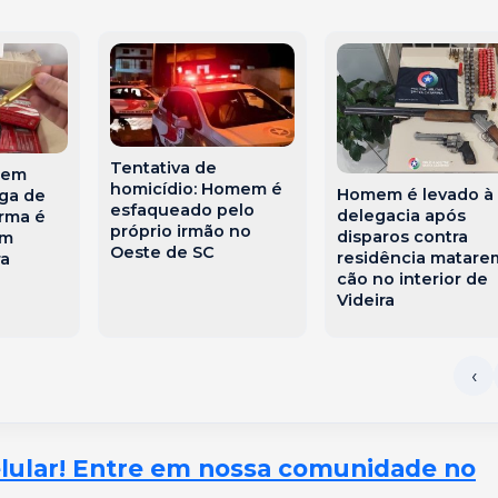
Tentativa de
 em
homicídio: Homem é
Homem é levado à
ga de
esfaqueado pelo
delegacia após
rma é
próprio irmão no
disparos contra
em
Oeste de SC
residência matare
ra
cão no interior de
Videira
elular! Entre em nossa comunidade no