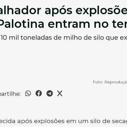
alhador após explosõ
Palotina entram no ter
 10 mil toneladas de milho de silo que 
Foto: Reproduç
rtilhe:
recida após explosões em um silo de sec