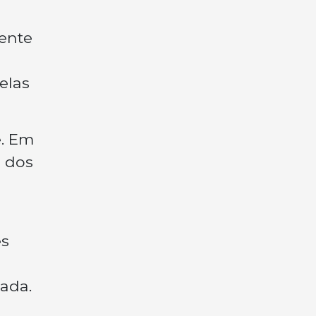
ente
elas
e. Em
a dos
es
a
ada.