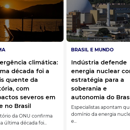
SIL E MUNDO
SAÚDE
ústria defende
Brasileiros são
rgia nuclear como
premiados por
ratégia para a
avanços contra o
erania e
Alzheimer
onomia do Brasil
Cientistas brasileiros ga
prêmios por avanços cont
cialistas apontam que o
Alzheimer....
nio da energia nuclear