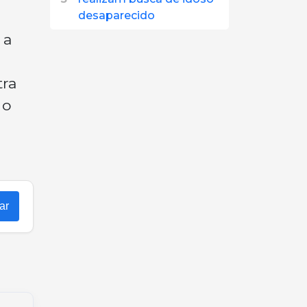
desaparecido
 a
tra
 o
ar