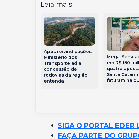
Leia mais
Após reivindicações,
determina
Mega-Sena a
Ministério dos
ão de lote
em R$ 150 mi
Transporte adia
ado de
quatro apost
concessão de
 e interdita
Santa Catarin
rodovias da região;
tes com
faturam na q
entenda
aridades
SIGA O PORTAL EDER 
FAÇA PARTE DO GRUP