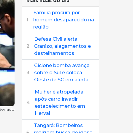
Mais lidas do dia
Família procura por
1
homem desaparecido na
região
Defesa Civil alerta:
2
Granizo, alagamentos e
destelhamentos
Ciclone bomba avança
3
sobre o Sul e coloca
Oeste de SC em alerta
Mulher é atropelada
após carro invadir
4
estabelecimento em
 Senado
Herval
Tangará: Bombeiros
5
realizam busca de idoso