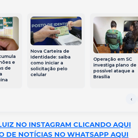
Nova Carteira de
cumula
Identidade: saiba
Operação em SC
lhões e
como iniciar a
investiga plano de
as de
solicitação pelo
possível ataque a
a
celular
Brasília
uina
LUIZ NO INSTAGRAM CLICANDO AQUI
O DE NOTÍCIAS NO WHATSAPP AQUI