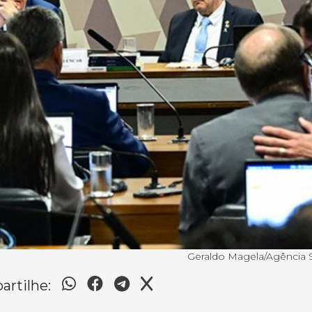
Geraldo Magela/Agência
rtilhe: