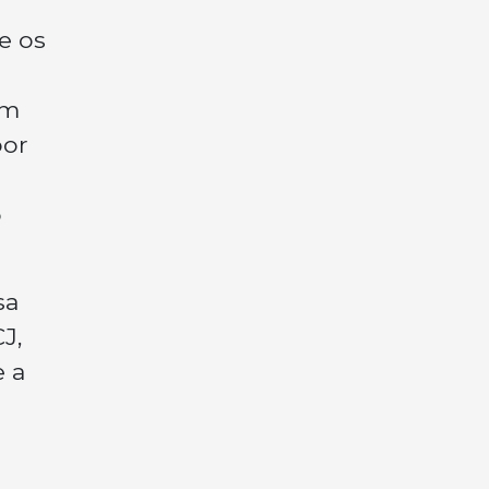
e os
ém
por
o
sa
J,
e a