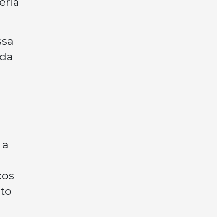
éria
ssa
 da
 a
cos
nto