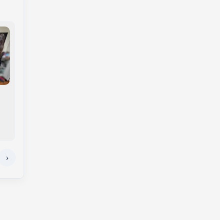
Anvisa determina
Novas regras da CNH
apreensão de lote
causam 100 mil
falsificado de
demissões e
ômega-3 e interdita
autoescolas
repelentes com
recorrem ao STF
irregularidades