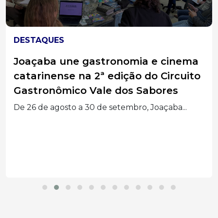
CAMPOS NOVOS
Carreta provoca interdição de ponte
em Campos Novos
A ponte do Alague, que liga Erval Velho à...