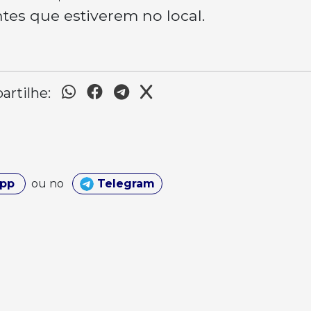
ntes que estiverem no local.
rtilhe:
App
ou no
Telegram