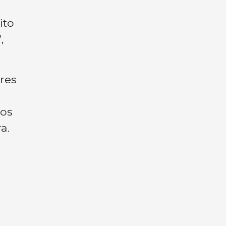
ito
,
res
nos
a.