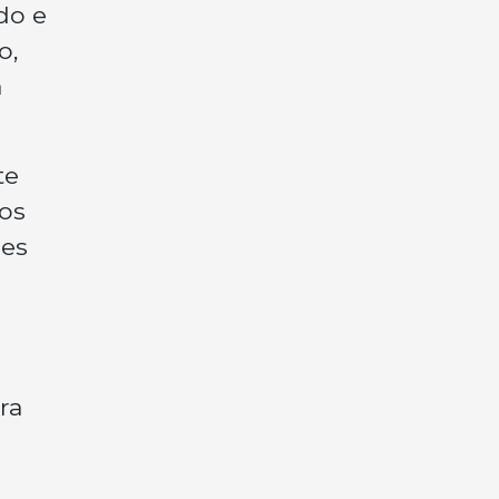
do e
o,
a
te
os
res
ra