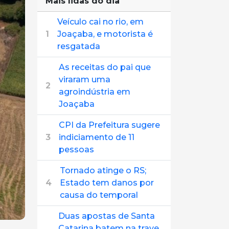
Mais lidas do dia
Veículo cai no rio, em
1
Joaçaba, e motorista é
resgatada
As receitas do pai que
viraram uma
2
agroindústria em
Joaçaba
CPI da Prefeitura sugere
3
indiciamento de 11
pessoas
Tornado atinge o RS;
4
Estado tem danos por
causa do temporal
Duas apostas de Santa
Catarina batem na trave