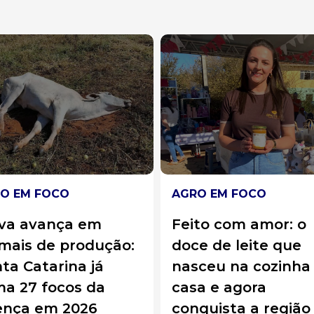
O EM FOCO
AGRO EM FOCO
to com amor: o
Governo federal li
e de leite que
R$ 13,3 bilhões par
ceu na cozinha de
socorrer produtor
a e agora
rurais e destravar
quista a região
crédito