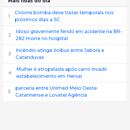
Mais lidas do dia
Ciclone bomba deve trazer temporais nos
1
próximos dias a SC
Idoso gravemente ferido em acidente na BR-
2
282 morre no hospital
Incêndio atinge ônibus entre Jaborá e
3
Catanduvas
Mulher é atropelada após carro invadir
4
estabelecimento em Herval
parceria entre Unimed Meio Oeste
5
Catarinense e Lovatel Agência