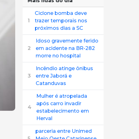
Mais lidas do dia
Ciclone bomba deve
1
trazer temporais nos
próximos dias a SC
Idoso gravemente ferido
2
em acidente na BR-282
morre no hospital
Incêndio atinge ônibus
3
entre Jaborá e
Catanduvas
Mulher é atropelada
após carro invadir
4
estabelecimento em
Herval
parceria entre Unimed
5
Meio Oeste Catarinense