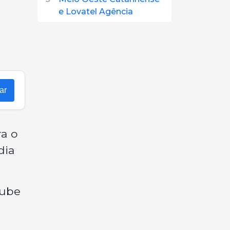
e Lovatel Agência
ar
ra o
dia
lube