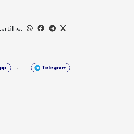
rtilhe:
App
ou no
Telegram