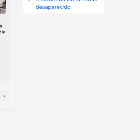
desaparecido
Prefeitura de
:
Joaçaba abre
s
Joaçaba debate o
inscrições para
dia
futuro da economia
oficinas gratuitas de
o
local e define eixos
culinária e
estratégicos do
gastronomia
PEDEM
saudável