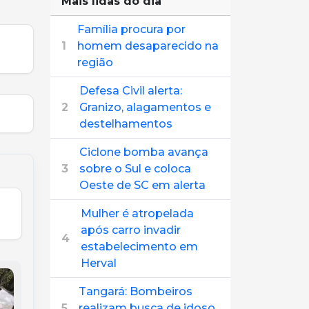
Mais lidas do dia
Família procura por
1
homem desaparecido na
região
Defesa Civil alerta:
2
Granizo, alagamentos e
destelhamentos
Ciclone bomba avança
3
sobre o Sul e coloca
Oeste de SC em alerta
Mulher é atropelada
após carro invadir
4
estabelecimento em
Herval
Tangará: Bombeiros
5
realizam busca de idoso