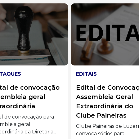
EDITAIS
EDITAIS
Edital de Convocação:
Edital da 2ª Var
Assembleia Geral
da Comarca de
Extraordinária do
Joaçaba
Clube Paineiras
Veja os Editais da 2ª V
da Comarca...
Clube Paineiras de Luzerna
convoca sócios para