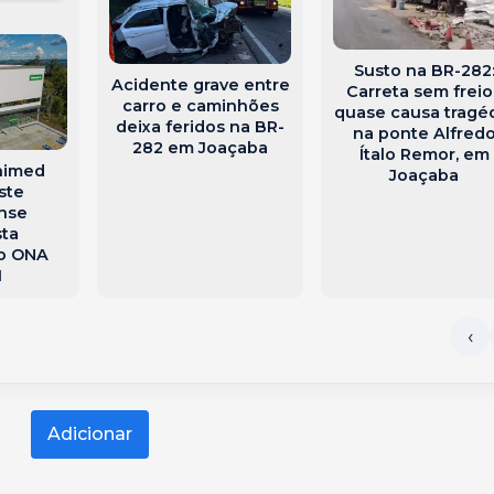
Susto na BR-282
Acidente grave entre
Carreta sem freio
carro e caminhões
quase causa tragé
deixa feridos na BR-
na ponte Alfred
282 em Joaçaba
Ítalo Remor, em
nimed
Joaçaba
ste
nse
ta
ão ONA
1
Adicionar