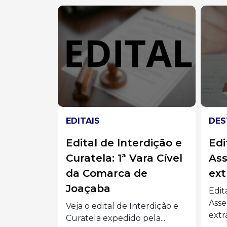
DESTAQUES
nterdição e
Edital de convocação
ª Vara Cível
Assembleia geral
a de
extraordinária
Edital de convocação para
Assembleia geral
e Interdição e
extraordinária da Diretoria...
do pela...