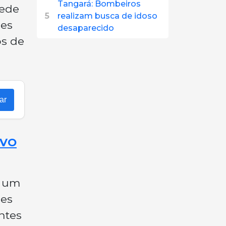
Tangará: Bombeiros
Rede
5
realizam busca de idoso
res
desaparecido
os de
ar
OVO
a um
ões
ntes