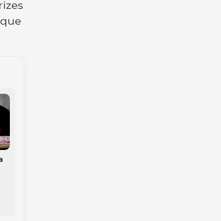
rizes
 que
Veículo cai no Rio do
Da saudade ao sonho
Tigre, em Joaçaba, e
realizado: as receitas
a
motorista é
do pai que viraram
resgatada pelos
uma agroindústria
Bombeiros
em Joaçaba