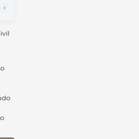
vil
.
to
ndo
 o