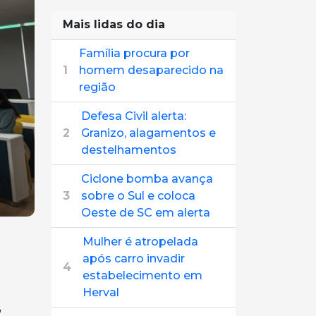
Mais lidas do dia
Família procura por
1
homem desaparecido na
região
Defesa Civil alerta:
2
Granizo, alagamentos e
destelhamentos
Ciclone bomba avança
3
sobre o Sul e coloca
Oeste de SC em alerta
Mulher é atropelada
após carro invadir
4
estabelecimento em
Herval
,