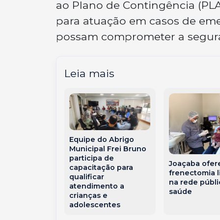
ao Plano de Contingência (PL
para atuação em casos de emer
possam comprometer a segura
Leia mais
Equipe do Abrigo
ade ao sonho
Municipal Frei Bruno
o: as receitas
participa de
Joaçaba ofer
que viraram
capacitação para
frenectomia l
oindústria
qualificar
na rede públi
çaba
atendimento a
saúde
crianças e
adolescentes