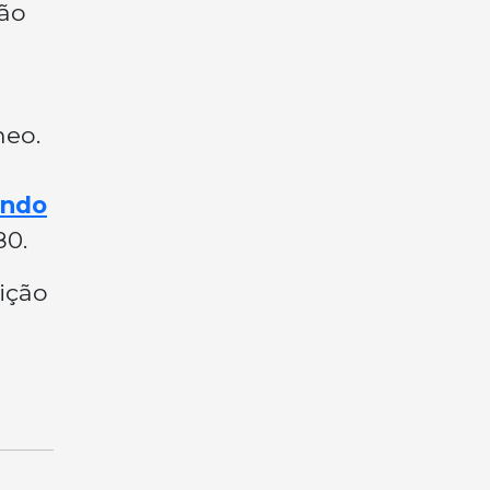
ção
neo.
ando
80.
ição