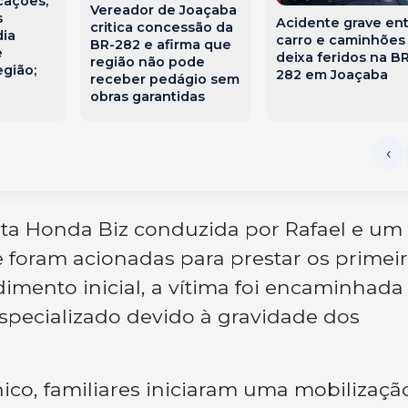
cações,
Vereador de Joaçaba
s
Acidente grave en
critica concessão da
dia
carro e caminhões
BR-282 e afirma que
e
deixa feridos na BR
região não pode
egião;
282 em Joaçaba
receber pedágio sem
obras garantidas
eta Honda Biz conduzida por Rafael e um
 foram acionadas para prestar os primei
dimento inicial, a vítima foi encaminhada
specializado devido à gravidade dos
ico, familiares iniciaram uma mobilizaçã