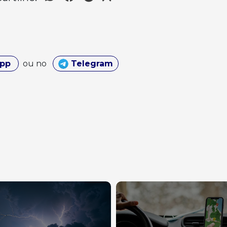
App
ou no
Telegram