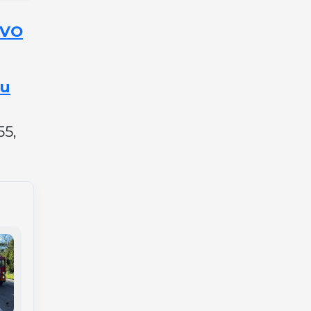
OVO
eu
55,