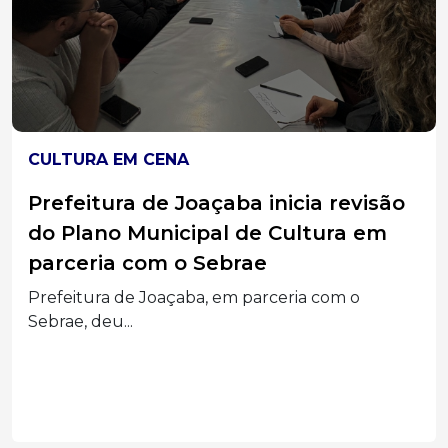
CULTURA
Peça teatral “O Fantasma do
Museu” chega a Joaçaba com
ingressos solidários
O Núcleo Espírita de Artes apresenta a peça "O...