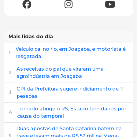
Mais lidas do dia
Veículo cai no rio, em Joaçaba, e motorista é
1
resgatada
As receitas do pai que viraram uma
2
agroindústria em Joaçaba
CPI da Prefeitura sugere indiciamento de 11
3
pessoas
Tornado atinge o RS; Estado tem danos por
4
causa do temporal
Duas apostas de Santa Catarina batem na
5
trave e levam mais de R$ 52 mil na Mega-