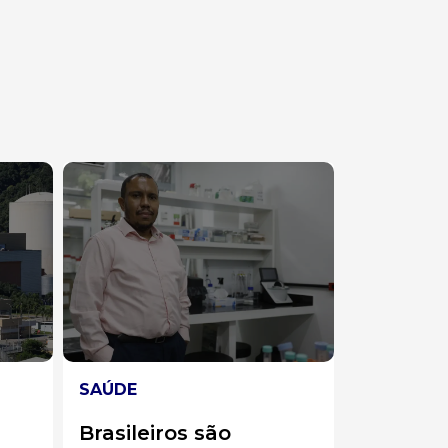
BRASIL E MUNDO
 são
Conflito no Oriente