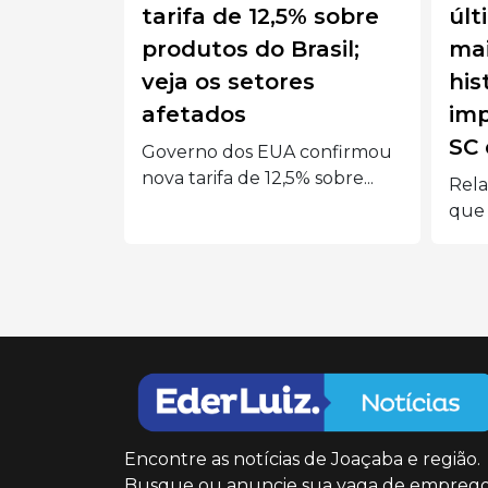
a de 12,5% sobre
última década foi a
tos do Brasil;
mais quente da
os setores
história, com
dos
impactos severos em
SC e no Brasil
o dos EUA confirmou
ifa de 12,5% sobre...
Relatório da ONU confirma
que a última década foi...
Encontre as notícias de Joaçaba e região.
Busque ou anuncie sua vaga de emprego