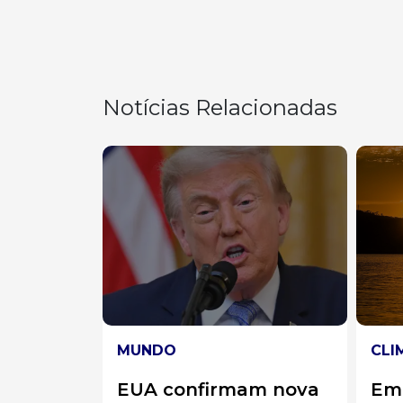
Notícias Relacionadas
O
CLIMA
confirmam nova
Emergência climática