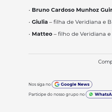
•
Bruno Cardoso Munhoz Gui
•
Giulia
– filha de Veridiana e 
•
Matteo
– filho de Veridiana 
Compa
Nos siga no
Google News
Participe do nosso grupo no
Whats