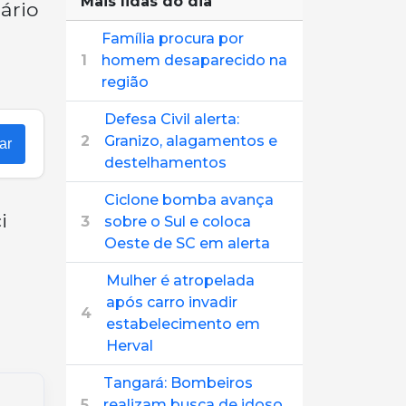
Mais lidas do dia
ário
Família procura por
1
homem desaparecido na
região
Defesa Civil alerta:
2
Granizo, alagamentos e
ar
destelhamentos
Ciclone bomba avança
i
3
sobre o Sul e coloca
Oeste de SC em alerta
Mulher é atropelada
após carro invadir
4
estabelecimento em
Herval
Tangará: Bombeiros
5
realizam busca de idoso