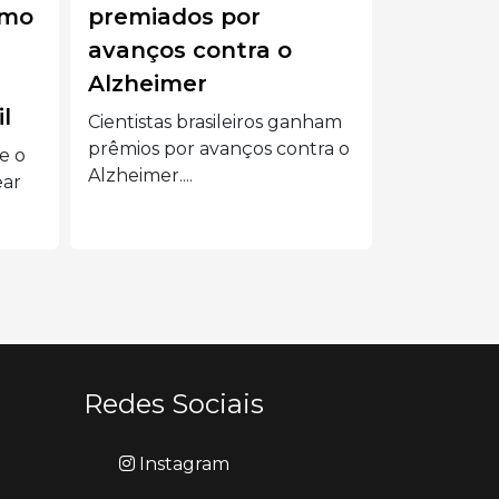
 por
Médio ameaça
ontra o
fornecimento de
remédios
sileiros ganham
Guerra no Oriente Médio
vanços contra o
pode encarecer e afetar o...
Redes Sociais
Instagram