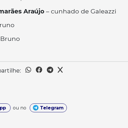
marães Araújo
– cunhado de Galeazzi
Bruno
e Bruno
rtilhe:
App
ou no
Telegram