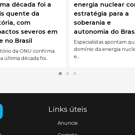
energia nuclear como
premiados
estratégia para a
avanços c
soberania e
Alzheimer
autonomia do Brasil
Cientistas bra
prêmios por a
Especialistas apontam que o
Alzheimer....
domínio da energia nuclear
e...
Links úteis
Anuncie
.