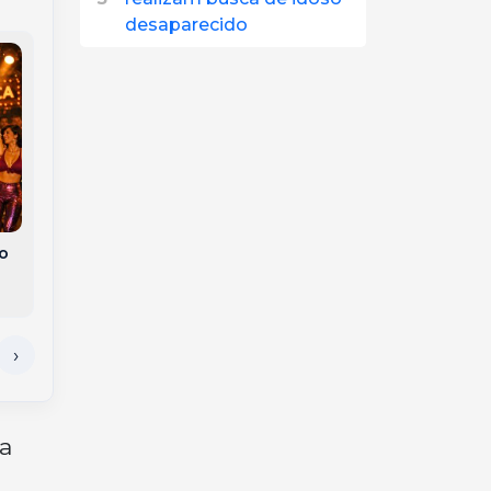
desaparecido
Homem morre após
Novidades no porte
ser esmagado por
de armas: o que
trator no interior de
poderá mudar em
Jaborá
breve para 5
categorias
o
na