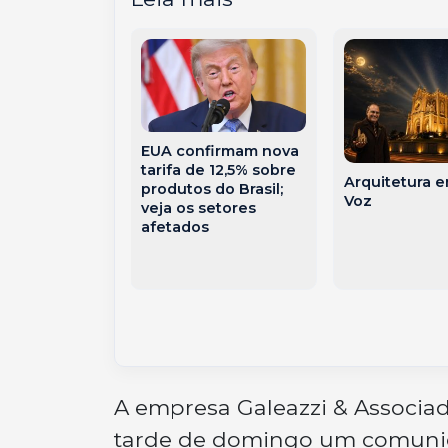
EUA confirmam nova
es no porte
tarifa de 12,5% sobre
s: o que
Arquitetura e
produtos do Brasil;
 mudar em
Voz
veja os setores
ara 5
afetados
ias
A empresa Galeazzi & Associad
tarde de domingo um comunic