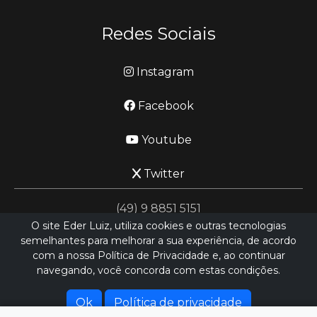
Redes Sociais
Instagram
Facebook
Youtube
Twitter
(49) 9 8851 5151
O site Eder Luiz, utiliza cookies e outras tecnologias
semelhantes para melhorar a sua experiência, de acordo
jornalismo@ederluiz.com.vc
com a nossa Política de Privacidade e, ao continuar
navegando, você concorda com estas condições.
Desenvolvido por
LN SISTEMAS
Ok
Política de privacidade
Hospedado por
HEXIO CLOUD