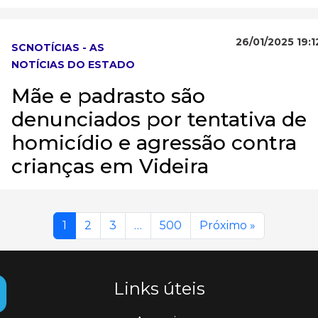
26/01/2025 19:1
SCNOTÍCIAS - AS
NOTÍCIAS DO ESTADO
Mãe e padrasto são
denunciados por tentativa de
homicídio e agressão contra
crianças em Videira
1
2
3
…
500
Próximo »
Links úteis