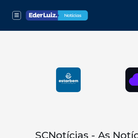
SCNotícias - As Notí