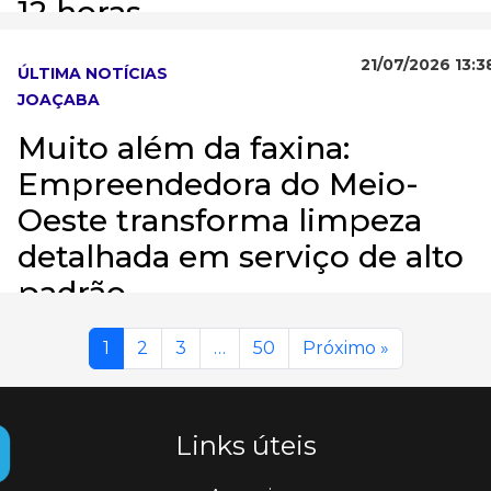
12 horas
21/07/2026 13:3
ÚLTIMA NOTÍCIAS
JOAÇABA
Muito além da faxina:
Empreendedora do Meio-
Oeste transforma limpeza
detalhada em serviço de alto
padrão
1
2
3
…
50
Próximo »
Links úteis